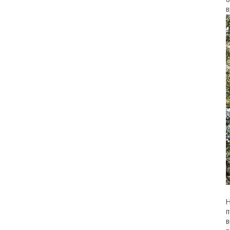
в
Н
п
в