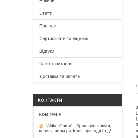
Новини
Статті
Про нас
Сертифікати та ліцензії
Відгуки
Часті запитання
Доставка та оплата
1
КОНТАКТИ
Ц
1
З
"AfrikanParrot" - Пропонує: папуги,
н
клітини, вольєри, ігрові присади і т.д!
п