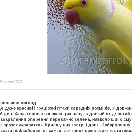
9 липня 2012
Зовнішній вигляд
е дуже красиві і граціозні птахи середніх розмірів. У довж
6 див. Характерною ознакою цих папуг є довгий східчастий 
абарвлення оперення переважно зелена, навколо шиї є смуг
а зразок «краватки». Крила у них гострі і довгі. Забарвлення
апуги пофарбовані як самки. До трьох років стають статев