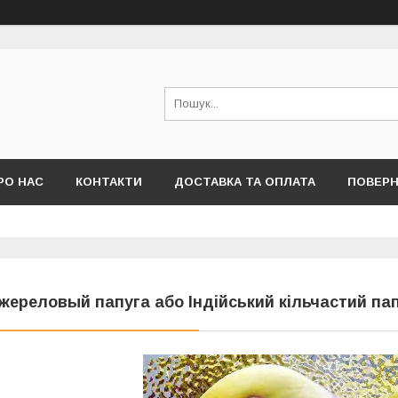
РО НАС
КОНТАКТИ
ДОСТАВКА ТА ОПЛАТА
ПОВЕРН
жереловый папуга або Індійський кільчастий пап