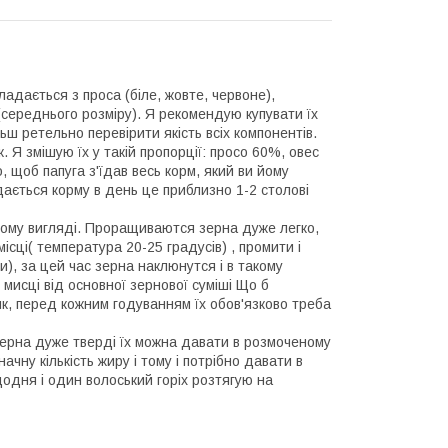
дається з проса (біле, жовте, червоне),
у(середнього розміру). Я рекомендую купувати їх
ьш ретельно перевірити якість всіх компонентів.
. Я змішую їх у такій пропорції: просо 60%, овес
 щоб папуга з'їдав весь корм, який ви йому
їдається корму в день це приблизно 1-2 столові
ному вигляді. Проращиваются зерна дуже легко,
ісці( температура 20-25 градусів) , промити і
и), за цей час зерна наклюнутся і в такому
мисці від основної зернової суміші Що б
к, перед кожним годуванням їх обов'язково треба
 зерна дуже тверді їх можна давати в розмоченому
ачну кількість жиру і тому і потрібно давати в
одня і один волоський горіх розтягую на