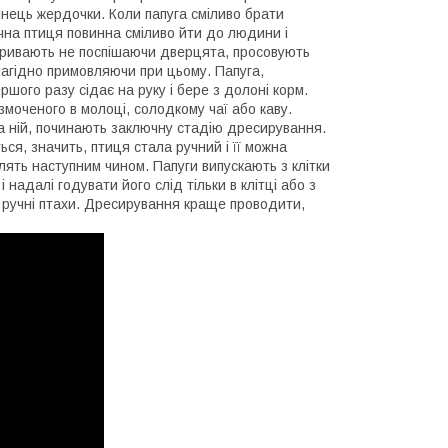
кінець жердочки. Коли папуга сміливо брати
ручна птиця повинна сміливо йти до людини і
ідкривають не поспішаючи дверцята, просовують
лагідно примовляючи при цьому. Папуга,
шого разу сідає на руку і бере з долоні корм.
моченого в молоці, солодкому чаї або каву.
 на ній, починають заключну стадію дресирування.
ься, значить, птиця стала ручний і її можна
блять наступним чином. Папуги випускають з клітки
 надалі годувати його слід тільки в клітці або з
сі ручні птахи. Дресирування краще проводити,