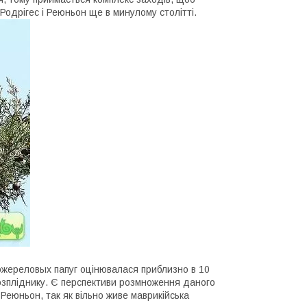
 Родрігес і Реюньон ще в минулому столітті.
х ожереловых папуг оцінювалася приблизно в 10
 розпліднику. Є перспективи розмноження даного
Реюньон, так як вільно живе маврикійська