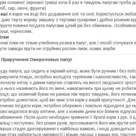
рім основної зернової суміші хоча б раз в тиждень папугам треба да
ліб, сир, овочі, фрукти)
Каші
я варю на воді без додавання олії та солі. Користується любов'
 даю терту моркву змішану з тертими сухарями і дрібно різаним к
рукти повинні поїдати папугами цілий рік без обмежень. Особливою
руші, чорнослив.
ілки
онкі гілки не тільки улюблена розвага папуг, але і спосіб сточувати
ути завжди прути не отруйних рослин липи, осики, верби.
Приручення Ожереловых папуг
удь папуга, що сидить в окремій клітці, може бути ручним і без п
риручити птицю, потрібно володіти терпінням і наполегливістю, так
початку клітку з диким папугою ставлять на висоті людського зрос
о нього називають його по імені, намагаючись при цьому не робити р
ісця, що зазвичай буває не раніше ніж через тиждень, його почин
отрібно домогтися, щоб він звик їсти корм у вашій присутності. Для 
очинає поїдати корм, потрібно обережно і повільно підходити до н
ізко кидатися вгору клітини, але з кожним днем все ближче підпуск
аближення. Після цього необхідно привчити її брати корм з рук. З
альці і поступово, без різких рухів, просовываете його між прутів кл
ерша стадія дресирування є найбільш важкою, і іноді доводиться 
оки птах набереться сміливості і візьме ласощі з ваших рук. Насту