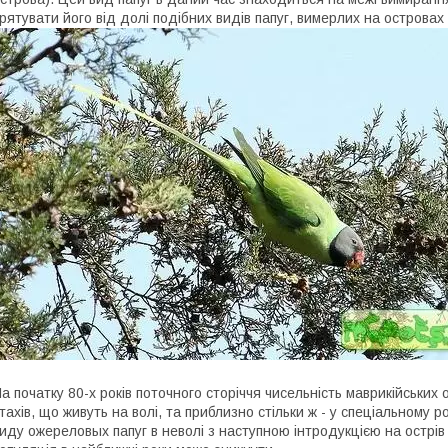
рятувати його від долі подібних видів папуг, вимерлих на островах
а початку 80-х років поточного сторіччя чисельність маврикійськи
тахів, що живуть на волі, та приблизно стільки ж - у спеціальному
иду ожереловых папуг в неволі з наступною інтродукцією на острів 