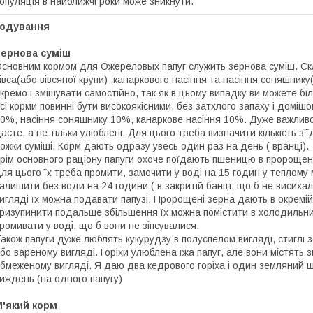
опуляція в найближчі роки може зникнути.
Годування
Зернова суміш
сновним кормом для Ожереловых папуг служить зернова суміш. Скла
івса(або вівсяної крупи) ,канаркового насіння та насіння соняшник
кремо і змішувати самостійно, так як в цьому випадку ви можете біл
сі корми повинні бути високоякісними, без затхлого запаху і домішок
0%, насіння соняшнику 10%, канаркове насіння 10%. Дуже важливо,
аєте, а не тільки улюблені. Для цього треба визначити кількість з'
ожки суміші. Корм дають одразу увесь один раз на день ( вранці).
рім основного раціону папуги охоче поїдають пшеницю в пророще
ля цього їх треба промити, замочити у воді на 15 годин у теплому м
алишити без води на 24 години ( в закритій банці, що б не висихал
игляді їх можна подавати папузі. Пророщені зерна дають в окремій 
ризупинити подальше збільшення їх можна помістити в холодильни
ромивати у воді, що б вони не зіпсувалися.
акож папуги дуже люблять кукурудзу в полуспелом вигляді, стиглі
бо вареному вигляді. Горіхи улюблена їжа папуг, але вони містять зн
бмеженому вигляді. Я даю два кедрового горіха і один земляний щ
иждень (на одного папугу)
М'який корм