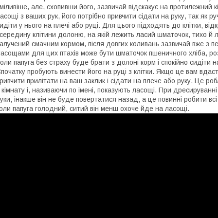
міливіше, але, схопивши його, зазвичай відскакує на протилежний 
асощі з ваших рук, його потрібно привчити сідати на руку, так як 
идіти у нього на плечі або руці. Для цього підходять до клітки, в
середину клітини долоню, на якій лежить ласий шматочок, тихо й 
алучений смачним кормом, після довгих коливань зазвичай вже з пер
асощами для цих птахів може бути шматочок пшеничного хліба, роз
оли папуга без страху буде брати з долоні корм і спокійно сидіти
початку пробують винести його на руці з клітки. Якщо це вам вдаст
ривчити прилітати на ваш заклик і сідати на плече або руку. Це ро
 кімнату і, називаючи по імені, показують ласощі. При дресируванні і
уки, інакше він не буде повертатися назад, а це повинні робити в
оли папуга голодний, ситий він менш охоче йде на ласощі.