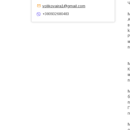
Ч
volikovaira1@gmail.com
М
+380932680483
А
в
k
P
м
п
М
К
м
п
М
б
п
П
г
М
о