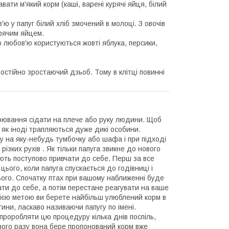
вати м'який корм (каші, варені курячі яйця, білий
ю у папуг білий хліб змочений в молоці. З овочів
урячим яйцем.
 любов'ю користуються жовті яблука, персики,
 постійно зростаючий дзьоб. Тому в клітці повинні
обоювання сідати на плече або руку людини. Щоб
 як іноді трапляються дуже дикі особини.
ту на яку-небудь тумбочку або шафа і при підході
ізких рухів . Як тільки папуга звикне до нового
ають поступово привчати до себе. Перш за все
цього, коли папуга спускається до годівниці і
ього. Спочатку птах при вашому наближенні буде
ати до себе, а потім перестане реагувати на ваше
 цією метою ви берете найбільш улюблений корм в
ітини, ласкаво називаючи папугу по імені.
проробляти цю процедуру кілька днів поспіль,
пного разу вона бере пропонований корм вже