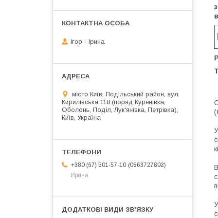
з
Ігор - Ірина
Р
місто Київ, Подільський район, вул.
Кирилівська 118 (поряд Куренівка,
О
Оболонь, Поділ, Лук'янівка, Петрівка),
(
Київ, Україна
У
с
к
0663727802
+380 (67) 501-57-10
В
Ирина
с
в
У
с