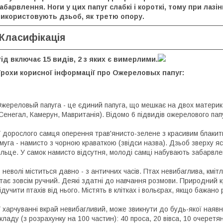
абарвлення. Ноги у цих папуг слабкі і короткі, тому при лазін
використовують дзьоб, як третю опору.
Класифікація
ід включає 15 видів, 2 з яких є вимерлими.
Трохи корисної інформації про Ожереловых папуг:
жереловый папуга - це єдиний папуга, що мешкає на двох материках
Сенегал, Камерун, Мавританія). Відомо 6 підвидів ожерелового пап
 дорослого самця оперення трав'янисто-зелене з красивим блакит
муга - намисто з чорною краваткою (звідси назва). Дзьоб зверху 
ільце. У самок намисто відсутня, молоді самці набувають забарвлен
 неволі міститься давно - з античних часів. Птах невибаглива, кміт
тає зовсім ручний. Деякі здатні до навчання розмови. Природний к
ідучити птахів від нього. Містять в клітках і вольєрах, якщо бажан
 харчуванні вкрай невибагливий, може звикнути до будь-якої наявн
кладу (з розрахунку на 100 частин): 40 проса, 20 вівса, 10 очеретя