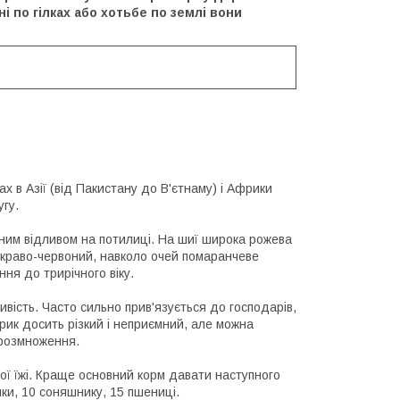
ні по гілках або хотьбе по землі вони
 в Азії (від Пакистану до В'єтнаму) і Африки
угу.
ним відливом на потилиці. На шиї широка рожева
яскраво-червоний, навколо очей помаранчеве
ня до трирічного віку.
ливість. Часто сильно прив'язується до господарів,
рик досить різкий і неприємний, але можна
о розмноження.
ої їжі. Краще основний корм давати наступного
нки, 10 соняшнику, 15 пшениці.