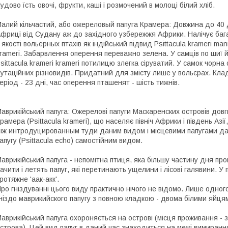
удово їсть овочі, фрукти, каші і розмочений в молоці білий хліб.
алий кільчастий, або ожереловый папуга Крамера: Довжина до 40 ди
фриці від Судану аж до західного узбережжя Африки. Налічує бага
 якості вольерных птахів як індійський підвид Psittacula krameri mani
rameri. Забарвлення оперення переважно зелена. У самців по шиї й
sittacula krameri krameri потилицю злегка сіруватий. У самок чорна 
утаційних різновидів. Придатний для змісту лише у вольєрах. Клад
еріод - 23 дні, час оперення пташенят - шість тижнів.
аврикійський папуга: Ожерелові папуги Маскаренских островів дов
рамера (Psittacula krameri), що населяє північ Африки і південь Азії
іж интродуцированным туди даним видом і місцевими папугами да
апугу (Psittacula echo) самостійним видом.
аврикійський папуга - непомітна птиця, яка більшу частину дня п
ачити і летять папуг, які перетинають ущелини і лісові галявини. 
ротяжне 'аак-акк'.
ро гніздуванні цього виду практично нічого не відомо. Лише одног
ніздо маврикийского папугу з повною кладкою - двома білими яйця
аврикійський папуга охороняється на острові (місця проживання - з
строва). Цей вид папуг в даний час знаходиться на межі вимиранн