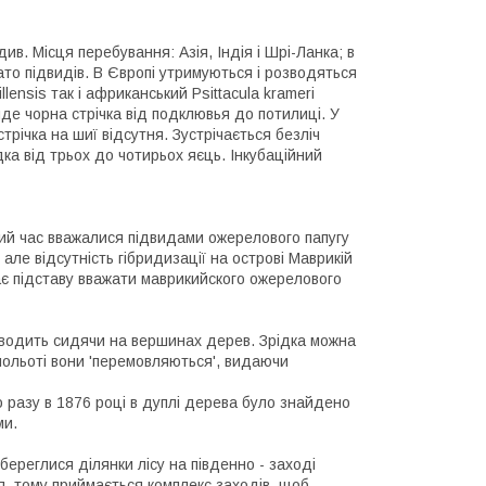
в. Місця перебування: Азія, Індія і Шрі-Ланка; в
то підвидів. В Європі утримуються і розводяться
llensis так і африканський Psittacula krameri
де чорна стрічка від подклювья до потилиці. У
стрічка на шиї відсутня. Зустрічається безліч
ка від трьох до чотирьох яєць. Інкубаційний
гий час вважалися підвидами ожерелового папугу
, але відсутність гібридизації на острові Маврикій
є підставу вважати маврикийского ожерелового
роводить сидячи на вершинах дерев. Зрідка можна
У польоті вони 'перемовляються', видаючи
о разу в 1876 році в дуплі дерева було знайдено
ми.
береглися ділянки лісу на південно - заході
я, тому приймається комплекс заходів, щоб