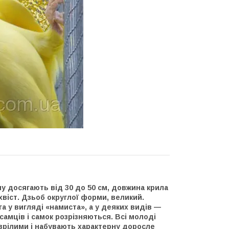
ину досягають від 30 до 50 см, довжина крила
хвіст. Дзьоб округлої форми, великий.
а у вигляді «намиста», а у деяких видів —
 самців і самок розрізняються. Всі молоді
озрілими і набувають характерну доросле