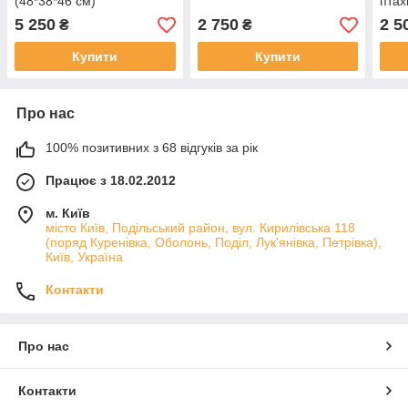
(48*38*46 см)
птах
Anti
5 250
2 750
2 5
₴
₴
Купити
Купити
Про нас
100% позитивних з 68 відгуків за рік
Працює з 18.02.2012
м. Київ
місто Київ, Подільський район, вул. Кирилівська 118
(поряд Куренівка, Оболонь, Поділ, Лук'янівка, Петрівка),
Київ, Україна
Контакти
Про нас
Контакти