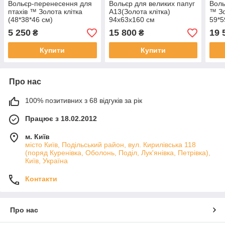
Вольєр-перенесення для
Вольєр для великих папуг
Воль
птахів ™️ Золота клітка
A13(Золота клітка)
™️ З
(48*38*46 см)
94х63х160 см
59*5
5 250
15 800
19 
₴
₴
Купити
Купити
Про нас
100% позитивних з 68 відгуків за рік
Працює з 18.02.2012
м. Київ
місто Київ, Подільський район, вул. Кирилівська 118
(поряд Куренівка, Оболонь, Поділ, Лук'янівка, Петрівка),
Київ, Україна
Контакти
Про нас