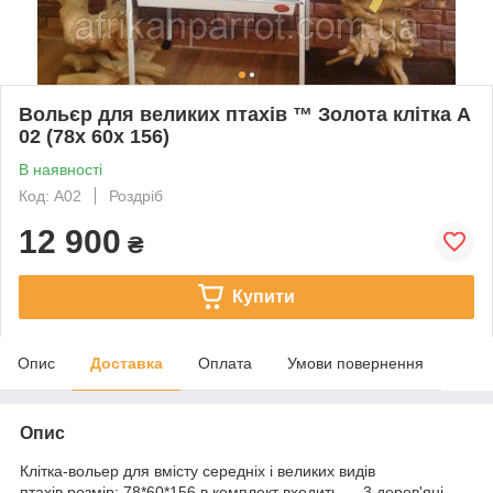
Вольєр для великих птахів ™️ Золота клітка A
02 (78х 60х 156)
В наявності
Код: А02
Роздріб
12 900
₴
Купити
Опис
Доставка
Оплата
Умови повернення
Опис
Клітка-вольер для вмісту середніх і великих видів
птахів.розмір: 78*60*156.в комплект входить — 3 дерев'яні