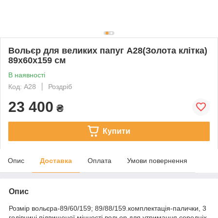
Вольєр для великих папуг A28(Золота клітка)
89х60х159 см
В наявності
Код: А28
Роздріб
23 400
₴
Купити
Опис
Доставка
Оплата
Умови повернення
Опис
Розмір вольєра-89/60/159; 89/88/159.комплектація-палички, 3
годівниці підвищеної міцності.вольер для утримання середніх