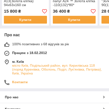
A13(Золота клітка)
папуг A24 ™️ Золота клітка
"Зол
94х63х160 см
-110(132)*80*
90(1
(102)*148(175)
15 800
36 400
28 
₴
₴
Купити
Купити
Про нас
100% позитивних з 68 відгуків за рік
Працює з 18.02.2012
м. Київ
місто Київ, Подільський район, вул. Кирилівська 118
(поряд Куренівка, Оболонь, Поділ, Лук'янівка, Петрівка),
Київ, Україна
Контакти
Про нас