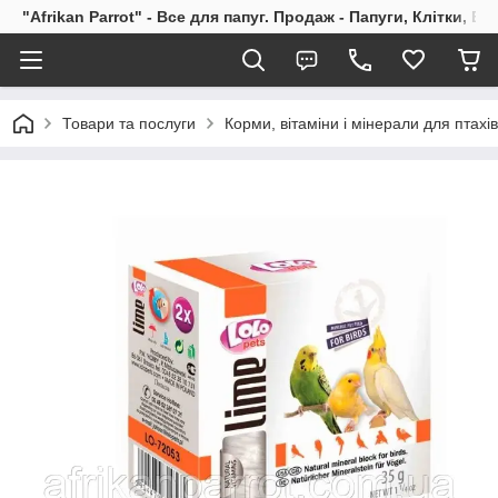
"Afrikan Parrot" - Все для папуг. Продаж - Папуги, Клітки, В
Товари та послуги
Корми, вітаміни і мінерали для птахів