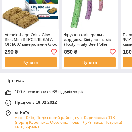
Versele-Laga Orlux Clay
Фруктово-мінеральна
Flam
Bloc Mini ВЕРСЕЛЕ ЛАГА
жердинка Ківі для птахів
ФЛА
ОРЛАКС мінеральний блок
(Tooty Fruity Bee Pollen
камі
із глиною для дрібних
Perch)
птахі
290
850
180
₴
₴
птахів
Купити
Купити
Про нас
100% позитивних з 68 відгуків за рік
Працює з 18.02.2012
м. Київ
місто Київ, Подільський район, вул. Кирилівська 118
(поряд Куренівка, Оболонь, Поділ, Лук'янівка, Петрівка),
Київ, Україна