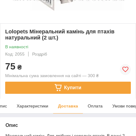
Lolopets Мінеральний камінь для птахів
натуральний (2 шт.)
В наявності
Код: 2055
Роздріб
75
₴
Мінімальна сума замовлення на сайті — 300 ₴
Купити
пис
Характеристики
Доставка
Оплата
Умови пове
Опис
Мінеральний камінь Для дрібних і середніх птахів. В пачці 2