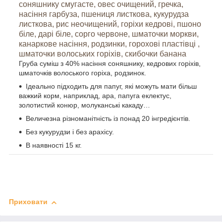
соняшнику смугасте, овес очищений, гречка,
насіння гарбуза, пшениця листкова, кукурудза
листкова, рис неочищений, горіхи кедрові, пшоно
біле, дарі біле, сорго червоне, шматочки моркви,
канаркове насіння, родзинки, горохові пластівці ,
шматочки волоських горіхів, скибочки банана
Груба суміш з 40% насіння соняшнику, кедрових горіхів,
шматочків волоського горіха, родзинок.
Ідеально підходить для папуг, які можуть мати більш
важкий корм, наприклад, ара, папуга еклектус,
золотистий конюр, молуканські какаду…
Величезна різноманітність із понад 20 інгредієнтів.
Без кукурудзи і без арахісу.
В наявності 15 кг.
Приховати