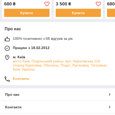
FLEX 4192
екзотичних птахів,
птах
680
3 500
680
₴
₴
59x33x69
Купити
Купити
Про нас
100% позитивних з 68 відгуків за рік
Працює з 18.02.2012
м. Київ
місто Київ, Подільський район, вул. Кирилівська 118
(поряд Куренівка, Оболонь, Поділ, Лук'янівка, Петрівка),
Київ, Україна
Контакти
Про нас
Контакти