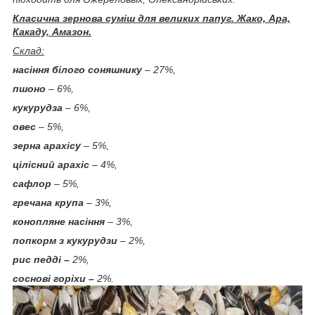
Класична зернова суміш для великих папуг. Жако, Ара,
Какаду, Амазон.
Склад:
насіння білого соняшнику
– 27%,
пшоно
– 6%,
кукурудза
– 6%,
овес
– 5%,
зерна арахісу
– 5%,
цілісний арахіс
– 4%,
сафлор
– 5%,
гречана крупа
– 3%,
конопляне насіння
– 3%,
попкорм з кукурудзи
– 2%,
рис педді –
2%,
соснові горіхи –
2%.