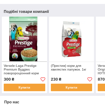
Подібні товари компанії
Versele-Laga Prestige
(Престиж) корм для
Vers
Premium Вудgies
хвилястих папужок. 1кг
Orig
поворороціонний корм
НУТ
для хвілястих папуг 800 г
корм
300
230
870
₴
₴
Купити
Купити
Про нас