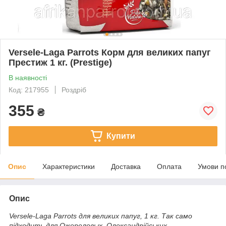
Versele-Laga Parrots Корм для великих папуг
Престиж 1 кг. (Prestige)
В наявності
Код: 217955
Роздріб
355
₴
Купити
Опис
Характеристики
Доставка
Оплата
Умови п
Опис
Versele-Laga Parrots для великих папуг, 1 кг. Так само
підходить для Ожереловых, Олександрійських.