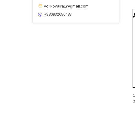
volikovaira1@gmail.com
+380932680483
О
щ