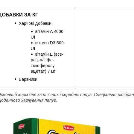
ДОБАВКИ ЗА КГ
Харчові добавки
вітамін А 4000
UI
вітамін D3 500
UI
вітамін Е (все-
рац-альфа-
токоферолу
ацетат) 7 мг
Барвники
сновний корм для хвилястих і середніх папуг. Спеціально підібрана
оденного харчування папуг.