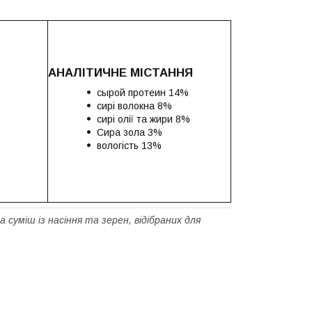
АНАЛІТИЧНЕ МІСТАННЯ
сырой протеин 14%
сирі волокна 8%
сирі олії та жири 8%
Сира зола 3%
вологість 13%
 суміш із насіння та зерен, відібраних для