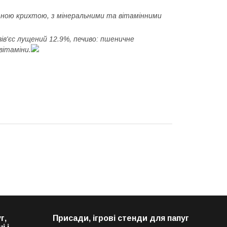
ітною крихтою, з мінеральними та вітамінними
вів'єс лущений 12.9%, печиво: пшеничне
вітаміни.
г,
Присади, ігрові стенди для папуг