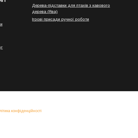
і і
Дерева-підставки для птахів з кавового
дерева (Ява)
Ігрові присади ручної роботи
ги
уг
літика конфіденційності