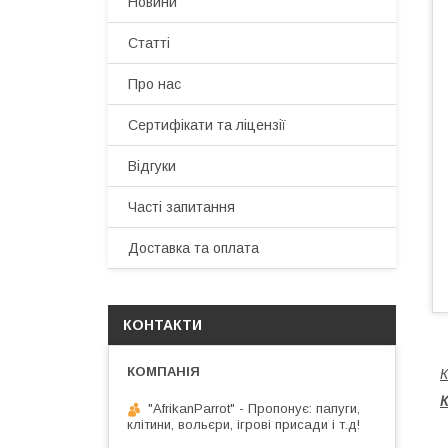
Новини
Статті
Про нас
Сертифікати та ліцензії
Відгуки
Часті запитання
Доставка та оплата
КОНТАКТИ
К
К
"AfrikanParrot" - Пропонує: папуги,
клітини, вольєри, ігрові присади і т.д!