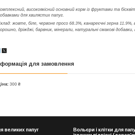
омплексний, високоякісний основний корм із фруктами та біскв
обавками для хвилястих папуг.
клад: жовте, біле, червоне просо 68.3%, канареєчні зерна 11.9%, 
орошно, дріжджі, барвник, мінерали, натуральні смакові добавки, 
нформація для замовлення
іна:
300 ₴
я великих папуг
Вольєри і клітки для папу