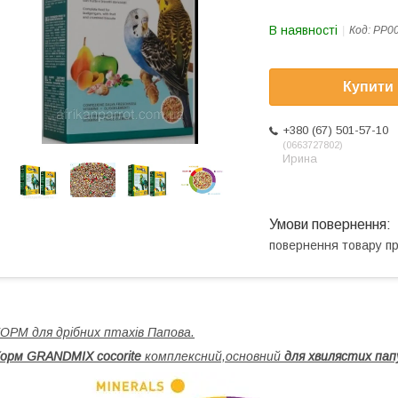
В наявності
Код:
PP0
Купити
+380 (67) 501-57-10
0663727802
Ирина
повернення товару п
ОРМ для дрібних птахів Папова.
орм GRANDMIX cocorite
комплексний,основний
для хвилястих папу