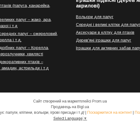
іграшки підвісні (дерев'ян
тахів (папуга, канарейка,
акрилові)
Вольєри для папуг
еликих папуг – жако, ара,
Середні і великі клітки для папу
азоі і т.д
Аксесуари в клітку для птахів
середніх папуг – ожереловий,
зелла і т.д.
Дерев'яні іграшки для папуг
дрібних папуг – Корелла,
Іграшки для активних забав пап
нерозлучники, хвилясті
декоративних птахів –
 амадин, астрильди і т.д
Сайт створений на маркетплейсі
Prom.ua
Продавець на Bigl.ua
"AfrikanParrot" - Пропонує: папуги, клітини, вольєри, ігрові присади і т.д! |
Поскаржитися на контент
|
По
Select Language
▼