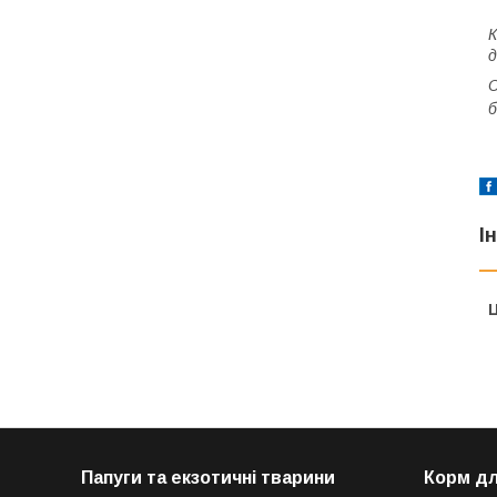
К
д
С
б
І
Ц
Папуги та екзотичні тварини
Корм дл