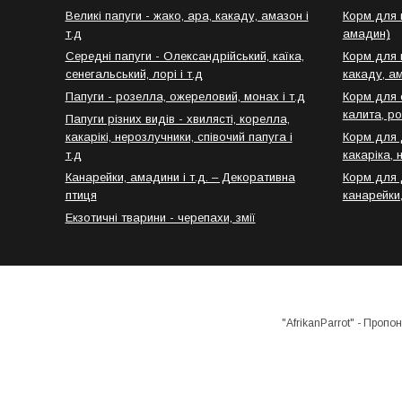
Великі папуги - жако, ара, какаду, амазон і
Корм для п
т.д
амадин)
Середні папуги - Олександрійський, каїка,
Корм для в
сенегальський, лорі і т.д
какаду, ам
Папуги - розелла, ожереловий, монах і т.д
Корм для 
калита, ро
Папуги різних видів - хвилясті, корелла,
какарікі, нерозлучники, співочий папуга і
Корм для 
т.д
какаріка, 
Канарейки, амадини і т.д. – Декоративна
Корм для 
птиця
канарейки,
Екзотичні тварини - черепахи, змії