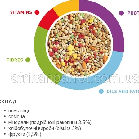
СКЛАД
пластівці
семена
мінерали (подрібнені раковини 3,5%)
хлібобулочні вироби (bisuits 3%)
фрукти (1,5%)