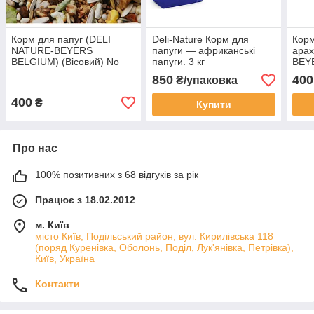
Корм для папуг (DELI
Deli-Nature Корм для
Корм
NATURE-BEYERS
папуги — африканські
арах
BELGIUM) (Вісовий) No
папуги. 3 кг
BEY
57(1,5 кг)
850
400
₴/упаковка
400
₴
Купити
Про нас
100% позитивних з 68 відгуків за рік
Працює з 18.02.2012
м. Київ
місто Київ, Подільський район, вул. Кирилівська 118
(поряд Куренівка, Оболонь, Поділ, Лук'янівка, Петрівка),
Київ, Україна
Контакти