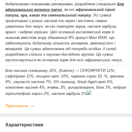
додатковими поживними речовинами, розроблена спеціально
для
африканських великих папуг
,
як-от
африканський сірий
папуга, ара, какао та сенегальський папугу.
Усі суміші
приготовані з різних насіння та зерен і містять смачні
шматочки для папуг, як-от повітряні зерна, насіння гарбуза,
арахіс і кедрові горішки. Цей основний високоякісний корм із
низьким вмістом жиру збагачений 8% гранул Maxi BAM, що
забезпечують додаткову кількість вітамінів, амінокислот і
мінералів. Ця суміш адаптована під потреби особин, її склад
розроблявся спільно з науково-дослідною групою. Ця суміш
застосовується як основний корм для всіх африканських папуг.
Біле насіння соняшнику 16%, (fruitmix) — СУХОФРУКТИ 12%,
сафлорове 11%, очищені овес 10%, червоне сорго 10, %, гречана
9%, смугасті насіння 7%, 6% пшениці, білий дарі/сорго 6%,
конопляне насіння 4%, ячмінь 3%, вичавлювання, блок 3%, кедрові
горіхи/кедрові горіхи 2%, насіння гарбуза 1%
Приховати
Характеристики