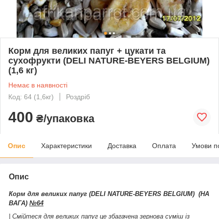
Корм для великих папуг + цукати та
сухофрукти (DELI NATURE-BEYERS BELGIUM)
(1,6 кг)
Немає в наявності
Код: 64 (1,6кг)
Роздріб
400
₴/упаковка
Опис
Характеристики
Доставка
Оплата
Умови п
Опис
Корм для великих папуг (DELI NATURE-BEYERS BELGIUM) (НА
ВАГА)
№64
| Смійтеся для великих папуг це збагачена зернова суміш із