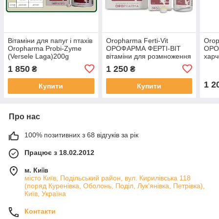
Вітаміни для папуг і птахів
Oropharma Ferti-Vit
Orop
Oropharma Probi-Zyme
ОРОФАРМА ФЕРТІ-ВІТ
ОРО
(Versele Laga)200g
вітаміни для розмноження
харч
птахів 200g
для 
1 850
1 250
₴
₴
1 2
Купити
Купити
Про нас
100% позитивних з 68 відгуків за рік
Працює з 18.02.2012
м. Київ
місто Київ, Подільський район, вул. Кирилівська 118
(поряд Куренівка, Оболонь, Поділ, Лук'янівка, Петрівка),
Київ, Україна
Контакти