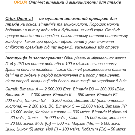
ORLUX
Omni-vit вітаміни й амінокислоти для птахів
Orlux Omni-vit
— це мультті-вітамінний
препарат для
птахів
на основі вітамінів та амінокислот. Порошок можна
додавати в питну воду або в будь-який яєчний корм. Omni-vit
працює швидко та енергійно, даючи вашому птелеві оптимальну
кондицію. Також цей продукт ефективний у разі зниження
стійкості організму під час інфекції, виснаження або стресу.
Інструкція із застосування:
Один рівень вимірювальної ложки
(1 г) у 250 мл питної води або в 100 г м'якого яєчного корму.
Давати двічі на тиждень. Також Omni-vit рекомендовано давати
двічі на тиждень у період розмноження та росту пташенят;
після хвороб, вакцинації або дегельмінтизації: на упродовж 5 днів
Склад:
Вітамін А — 2.500.000 Е/кг, Вітамін D3 — 200.000 ІЕ/кг,
Вітамін Е — 7.000 мг/кг, Вітамін К — 650 мг/кг, Вітамін В1 —
800 мг/кг, Вітамін В2 — 3.200 мг/кг, Вітамін ВЗ (пантотенова
кислота) — 2.200 г/кг. В6. Вітамін С — 12.000 мг/кг, Вітамін PP
— 16.000 мг/кг, Фолієва кислота — 300 мг/кг, Вітамін Н (біотин)
— 30 мг/кг, Холін — 15.000 мг/кг, Лізин — 15.000 мг/кг, метіонін
— 20.000 мг/кг, Мідь (Сі) — 500 мг, Марган (Мп) — 5.000 мг/г,
Цинк, Цинок (5) мг/кг, Йод (I) – 100 мг/кг, Кобальт (Со) – 50 мг/кг