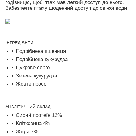
годівницю, щоб птах мав легкий доступ до нього.
Забезпечте птаху щоденний доступ до свіжої води.
ІНГРЕДІЄНТИ:
Подрібнена пшениця
Подрібнена кукурудза
Цукрове сорго
Зелена кукурудза
Жовте просо
АНАЛІТИЧНИЙ СКЛАД:
Сирий протеїн 1
2
%
Клітковина
4
%
Жири
7
%