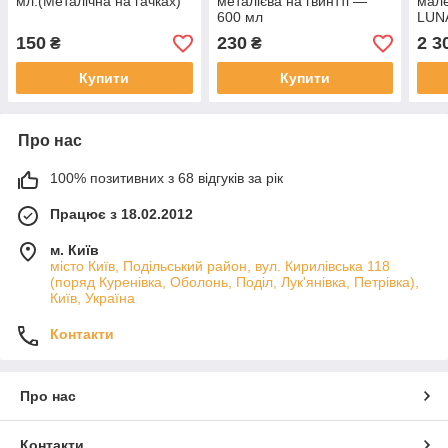
мл.(Металічна на гачках)
металієва на гвинтті —
мале
600 мл
LUNA
x 25
150
230
2 3
₴
₴
Купити
Купити
Про нас
100% позитивних з 68 відгуків за рік
Працює з 18.02.2012
м. Київ
місто Київ, Подільський район, вул. Кирилівська 118
(поряд Куренівка, Оболонь, Поділ, Лук'янівка, Петрівка),
Київ, Україна
Контакти
Про нас
Контакти