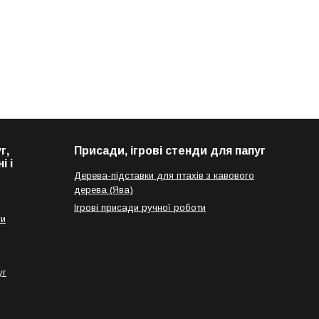
г,
Присади, ігрові стенди для папуг
і і
Дерева-підставки для птахів з кавового
дерева (Ява)
Ігрові присади ручної роботи
ги
уг