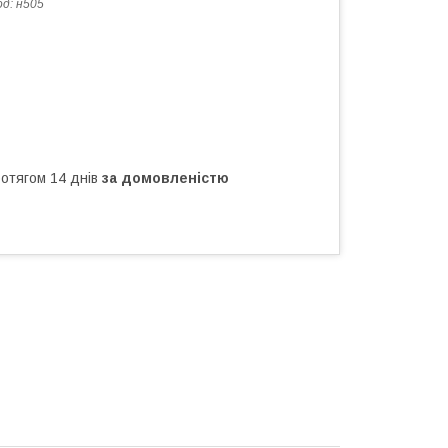
од:
н505
ротягом 14 днів
за домовленістю