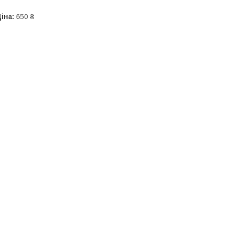
іна:
650 ₴