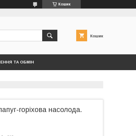
Кошик
Кошик
ЕННЯ ТА ОБМІН
папуг-горіхова насолода.