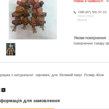
Немає в наявності
К
+380 (67) 501-57-10
0663727802
Ирина
повернення товару п
грашка з натуральної сировині, для Великий папуг. Розмір-40см
нформація для замовлення