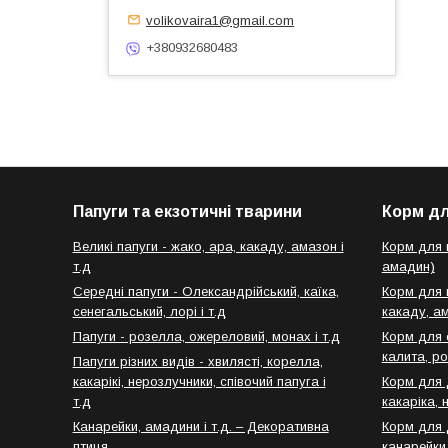
volikovaira1@gmail.com
+380932680483
Папуги та екзотичні тварини
Корм дл
Великі папуги - жако, ара, какаду, амазон і
Корм для п
т.д
амадин)
Середні папуги - Олександрійський, каїка,
Корм для в
сенегальський, лорі і т.д
какаду, ам
Папуги - розелла, ожереловий, монах і т.д
Корм для 
калита, ро
Папуги різних видів - хвилясті, корелла,
какарікі, нерозлучники, співочий папуга і
Корм для 
т.д
какаріка, 
Канарейки, амадини і т.д. – Декоративна
Корм для 
птиця
канарейки,