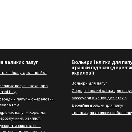
я великих папуг
Вольєри і клітки для папу
іграшки підвісні (дерев'ян
тахів (папуга, канарейка,
акрилові)
Вольєри для папуг
еликих папуг – жако, ара,
Середні і великі клітки для папу
азоі і т.д
Аксесуари в клітку для птахів
середніх папуг – ожереловий,
зелла і т.д.
Дерев'яні іграшки для папуг
дрібних папуг – Корелла,
Іграшки для активних забав пап
нерозлучники, хвилясті
декоративних птахів –
 амадин, астрильди і т.д