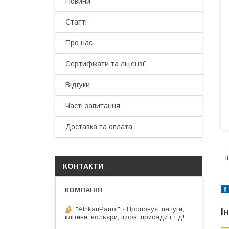
Новини
Статті
Про нас
Сертифікати та ліцензії
Відгуки
Часті запитання
Доставка та оплата
І
КОНТАКТИ
"AfrikanParrot" - Пропонує: папуги,
І
клітини, вольєри, ігрові присади і т.д!