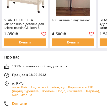
STAND GIULIETTA
480 клітина с підставкою.
STA
6Дерев'яна підставка для
4Дер
клітин птахів Giulietta 6
кліти
x 30
1 850
4 500
1 5
₴
₴
Купити
Купити
Про нас
100% позитивних з 68 відгуків за рік
Працює з 18.02.2012
м. Київ
місто Київ, Подільський район, вул. Кирилівська 118
(поряд Куренівка, Оболонь, Поділ, Лук'янівка, Петрівка),
Київ, Україна
Контакти