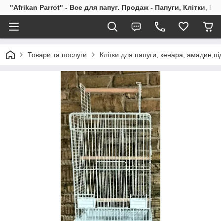
"Afrikan Parrot" - Все для папуг. Продаж - Папуги, Клітки, В
Товари та послуги
Клітки для папуги, кенара, амадин,під