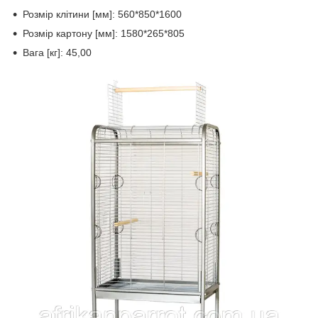
Розмір клітини [мм]: 560*850*1600
Розмір картону [мм]: 1580*265*805
Вага [кг]: 45,00