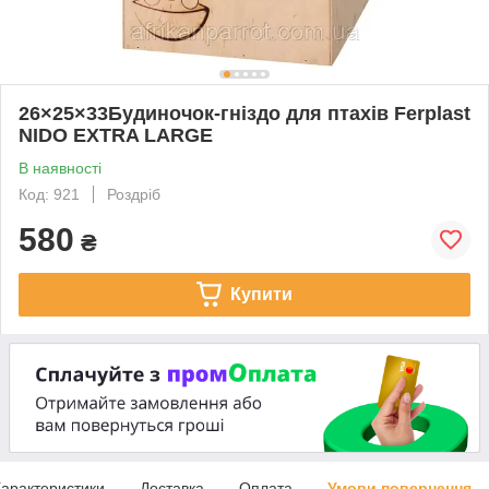
26×25×33Будиночок-гніздо для птахів Ferplast
NIDO EXTRA LARGE
В наявності
Код: 921
Роздріб
580
₴
Купити
арактеристики
Доставка
Оплата
Умови повернення