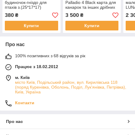
будиночок-гніздо для
Palladio 4 Black карта для
мале
птахів з.(25*17*17)
канарок та інших дрібних
LUNA
екзотичних птахів,
x 25
380
3 500
2 3
₴
₴
59x33x69
Купити
Купити
Про нас
100% позитивних з 68 відгуків за рік
Працює з 18.02.2012
м. Київ
місто Київ, Подільський район, вул. Кирилівська 118
(поряд Куренівка, Оболонь, Поділ, Лук'янівка, Петрівка),
Київ, Україна
Контакти
Про нас