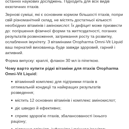
останніх наукових досліджень. Підходить для всіх видів
екзотичних птахів.
Зернові суміші, які є основним кормом більшості птахів, попри
свій різноманітний склад, не містять достатньої кількості
необхідних вітамінів і амінокислот. Їх дефіцит може призвести
до: погіршення фізичної форми та життєздатності, поганих
результатів розмноження, затримання росту та розвитку,
ослаблення імунітету. З вітамінами Oropharma Omni-Vit Liquid
ваш пернатий вихованець буде завжди здоровий, гарний і
активний.
Форма випуску: краплі, флакон 30 мл із піпеткою.
Чому варто купити рідкі вітаміни для птахів Oropharma
Omni-Vit Liquid:
вітамінний комплекс для підтримки птахів в
оптимальній кондиції та найкращих результатів
розведення;
містить 12 основних вітамінів і комплекс амінокислот;
діє швидко й ефективно;
сприяє здоров'ю птахів, збалансованості їхнього
раціону;
підвищує опірність інфекціям і зміцнює імунітет;