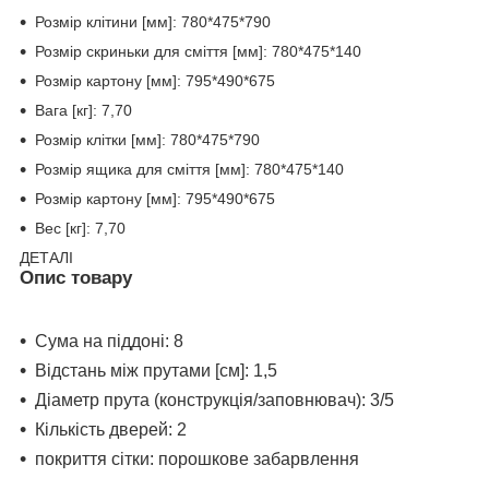
Розмір клітини [мм]: 780*475*790
Розмір скриньки для сміття [мм]: 780*475*140
Розмір картону [мм]: 795*490*675
Вага [кг]: 7,70
Розмір клітки [мм]: 780*475*790
Розмір ящика для сміття [мм]: 780*475*140
Розмір картону [мм]: 795*490*675
Вес [кг]: 7,70
ДЕТАЛІ
Опис товару
Сума
на піддоні
: 8
Відстань між прутами [см]: 1,5
Діаметр прута (конструкція/заповнювач): 3/5
Кількість дверей: 2
покриття сітки: порошкове забарвлення