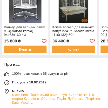
Вольєр для великих папуг
Клітка вольєр для великих
Воль
A13(Золота клітка)
папуг A24 ™️ Золота клітка
"Зол
94х63х160 см
-110(132)*80*
90(1
(102)*148(175)
15 800
36 400
28 
₴
₴
Купити
Купити
Про нас
100% позитивних з 68 відгуків за рік
Працює з 18.02.2012
м. Київ
місто Київ, Подільський район, вул. Кирилівська 118
(поряд Куренівка, Оболонь, Поділ, Лук'янівка, Петрівка),
Київ, Україна