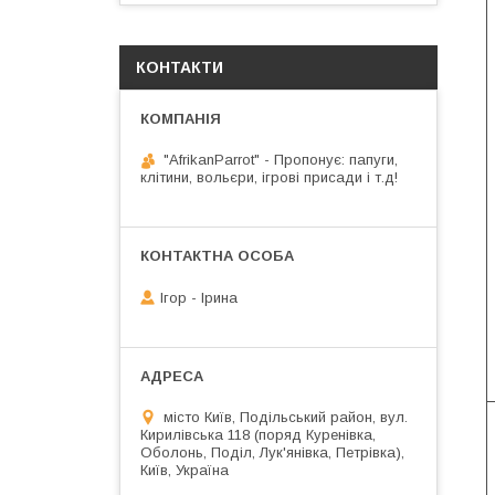
КОНТАКТИ
"AfrikanParrot" - Пропонує: папуги,
клітини, вольєри, ігрові присади і т.д!
Ігор - Ірина
місто Київ, Подільський район, вул.
Кирилівська 118 (поряд Куренівка,
Оболонь, Поділ, Лук'янівка, Петрівка),
Київ, Україна