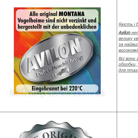
Якість і 
Avilon
не
велику ув
за найви
високоякі
Всі вони
обробки,
для птахі