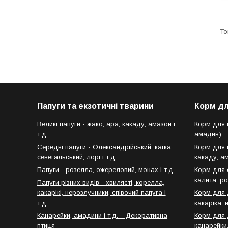
Папуги та екзотичні тварини
Корм дл
Великі папуги - жако, ара, какаду, амазон і
Корм для п
т.д
амадин)
Середні папуги - Олександрійський, каїка,
Корм для в
сенегальський, лорі і т.д
какаду, ам
Папуги - розелла, ожереловий, монах і т.д
Корм для 
калита, ро
Папуги різних видів - хвилясті, корелла,
какарікі, нерозлучники, співочий папуга і
Корм для 
т.д
какаріка, 
Канарейки, амадини і т.д. – Декоративна
Корм для 
птиця
канарейки,