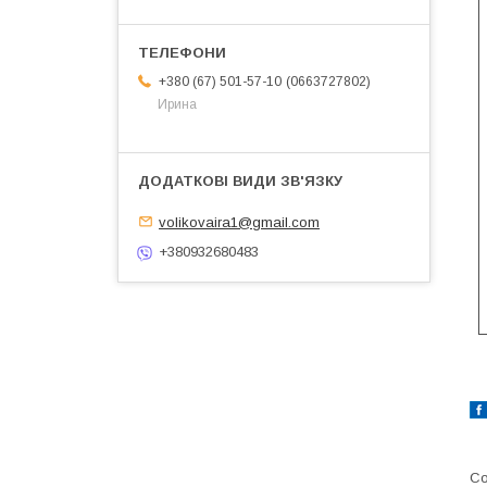
0663727802
+380 (67) 501-57-10
Ирина
volikovaira1@gmail.com
+380932680483