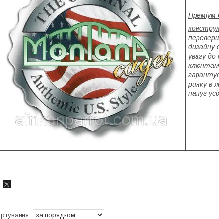
Преміум 
констру
переверш
дизайну 
увагу до 
клієнтам
гаранту
ринку в я
папуг усі