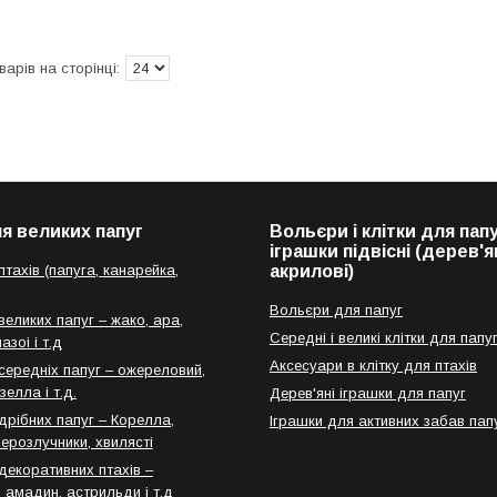
я великих папуг
Вольєри і клітки для папу
іграшки підвісні (дерев'ян
тахів (папуга, канарейка,
акрилові)
Вольєри для папуг
еликих папуг – жако, ара,
Середні і великі клітки для папу
азоі і т.д
Аксесуари в клітку для птахів
середніх папуг – ожереловий,
зелла і т.д.
Дерев'яні іграшки для папуг
дрібних папуг – Корелла,
Іграшки для активних забав пап
нерозлучники, хвилясті
декоративних птахів –
 амадин, астрильди і т.д