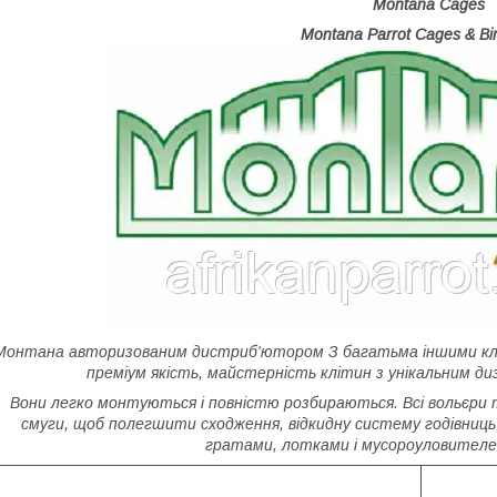
Montana Cages
Montana Parrot Cages & Bi
Монтана авторизованим дистриб'ютором З багатьма іншими кліт
преміум якість, майстерність клітин з унікальним ди
Вони легко монтуються і повністю розбираються. Всі вольєри 
смуги, щоб полегшити сходження, відкидну систему годівниць 
гратами, лотками і мусороуловителем