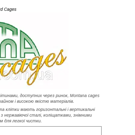
rd Cages
инами, доступних через ринок, Montana cages
зайном і високою якістю матеріалів.
та клітки мають горизонтальні і вертикальні
з нержавіючої сталі, коліщатками, знімними
 для легкої чистки.