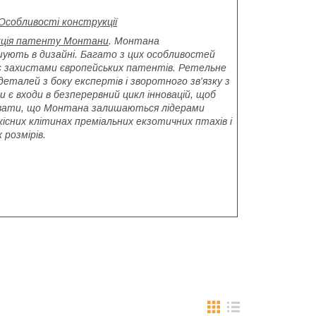
Особливості конструкції
кція патенту Монтани
. Монтана
ують в дизайні. Багато з цих особливостей
є захистами європейських патентів. Ретельне
деталей з боку експертів і зворотного зв'язку з
и є входи в безперервний цикл інновацій, щоб
вати, що Монтана залишаються лідерами
кісних клітинах преміальних екзотичних птахів і
х розмірів.