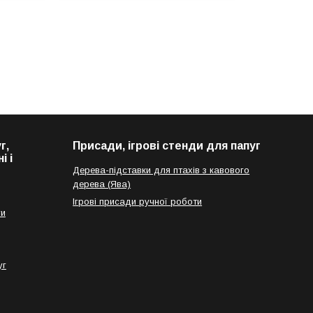
г,
Присади, ігрові стенди для папуг
і і
Дерева-підставки для птахів з кавового
дерева (Ява)
Ігрові присади ручної роботи
ги
уг