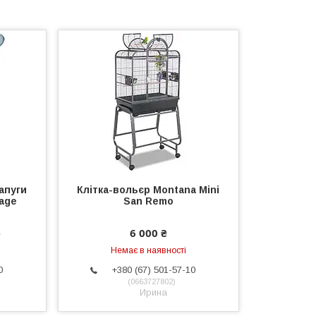
апуги
Клітка-вольєр Montana Mini
Cage
San Remo
е
6 000 ₴
Немає в наявності
0
+380 (67) 501-57-10
0663727802
Ирина