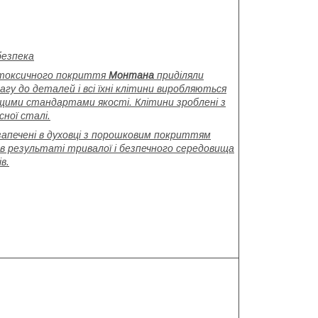
безпека
токсичного покриття
Монтана
приділяли
агу до деталей і всі їхні клітини виробляються
щими стандартами якості. Клітини зроблені з
сної сталі.
 запечені в духовці з порошковим покриттям
 в результаті тривалої і безпечного середовища
в.